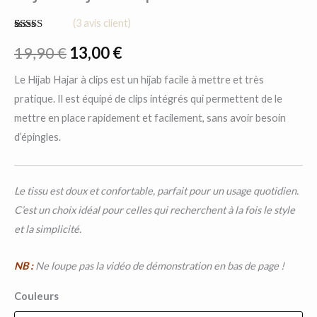
(
3
avis client)
Noté
3
5.00
sur 5 basé
19,90
€
13,00
€
sur
notations
client
Le Hijab Hajar à clips est un hijab facile à mettre et très
pratique. Il est équipé de clips intégrés qui permettent de le
mettre en place rapidement et facilement, sans avoir besoin
d’épingles.
Le tissu est doux et confortable, parfait pour un usage quotidien.
C’est un choix idéal pour celles qui recherchent à la fois le style
et la simplicité.
NB :
Ne loupe pas la vidéo de démonstration en bas de page !
Couleurs