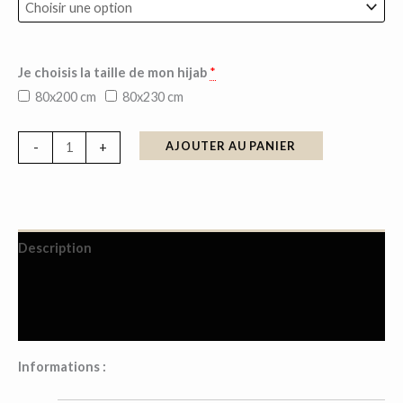
Je choisis la taille de mon hijab
*
80x200 cm
80x230 cm
AJOUTER AU PANIER
-
+
Description
Informations complémentaires
Avis (3)
Informations :